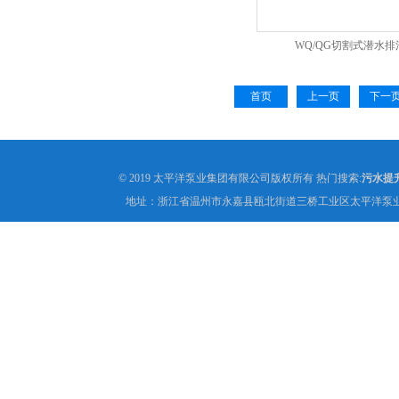
WQ/QG切割式潜水排
首页
上一页
下一
© 2019 太平洋泵业集团有限公司版权所有 热门搜索:
污水提
地址：浙江省温州市永嘉县瓯北街道三桥工业区太平洋泵业