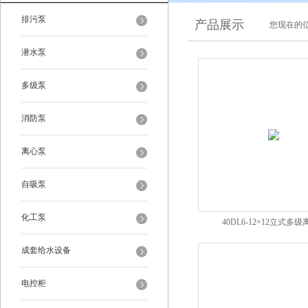
排污泵
产品展示
您现在的位
潜水泵
多级泵
消防泵
离心泵
自吸泵
化工泵
40DL6-12×12立式多
成套给水设备
电控柜