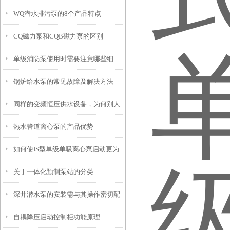
WQ潜水排污泵的8个产品特点
CQ磁力泵和CQB磁力泵的区别
单级消防泵使用时需要注意哪些细
锅炉给水泵的常见故障及解决方法
节？
同样的变频恒压供水设备，为何别人
热水管道离心泵的产品优势
的使用寿命如此长？
如何使IS型单级单吸离心泵启动更为
关于一体化预制泵站的分类
安全可靠?
深井潜水泵的安装需与其操作密切配
自耦降压启动控制柜功能原理
合