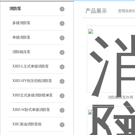
消防泵
产品展示
您现在的位
多级消防泵
单级消防泵
消防稳压泵
XBD-L立式单级消防泵
XBD-HY恒压切线消防泵
XBD立式多级消防喷淋泵
消防稳压泵作用
XBD-W卧式单级消防泵
XBC柴油消防泵组