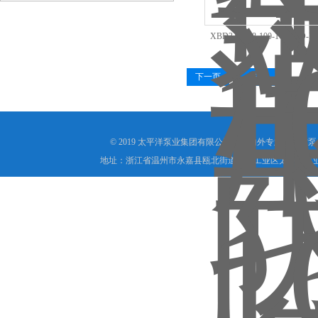
XBD3.2/27.8-100-160XBD
泵、喷淋泵、稳压
下一页
末页
© 2019 太平洋泵业集团有限公司是国内外专业的消防
地址：浙江省温州市永嘉县瓯北街道三桥工业区太平洋泵业