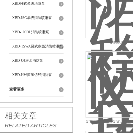
XBD卧式多级消防泵
XBD-ISG单级消防喷淋泵
XBD-100DL消防喷淋泵
消防稳压泵
XBD-TSWA卧式多级消防喷淋泵
XBD-QJ潜水消防泵
XBD-HW恒压切线消防泵
查看更多
相关文章
XBD10/20-100DLXBD-D
RELATED ARTICLES