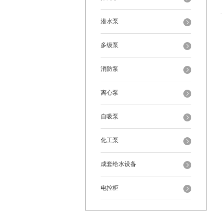
潜水泵
多级泵
消防泵
离心泵
自吸泵
化工泵
成套给水设备
电控柜