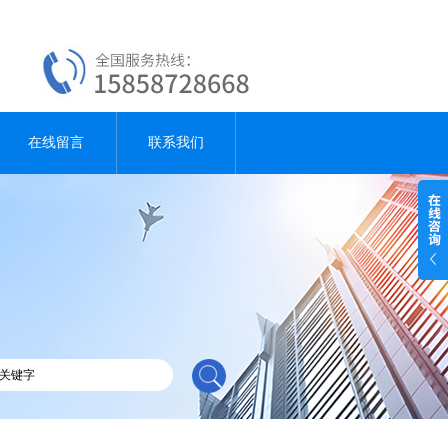
在线留言
联系我们