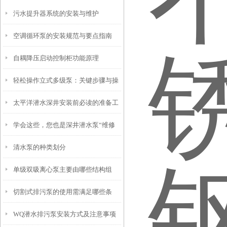
污水提升器系统的安装与维护
空调循环泵的安装规范与要点指南
自耦降压启动控制柜功能原理
轻松操作立式多级泵：关键步骤与操
太平洋潜水深井安装前必读的准备工
作技巧全解析
学会这些，您也是深井潜水泵“维修
作
清水泵的种类划分
员”
单级双吸离心泵主要由哪些结构组
切割式排污泵的使用需满足哪些条
成？
WQ潜水排污泵安装方式及注意事项
件？