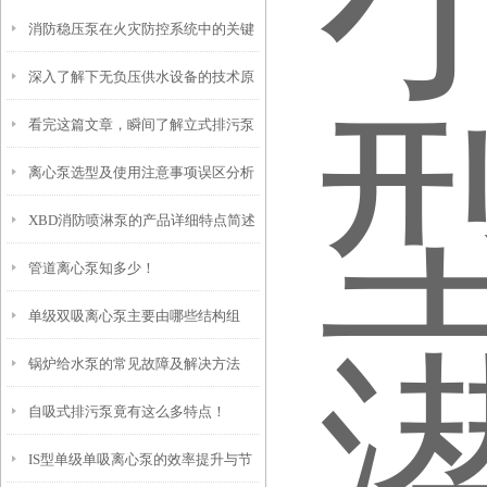
消防稳压泵在火灾防控系统中的关键
深入了解下无负压供水设备的技术原
作用与维护策略
看完这篇文章，瞬间了解立式排污泵
理
离心泵选型及使用注意事项误区分析
了
XBD消防喷淋泵的产品详细特点简述
管道离心泵知多少！
单级双吸离心泵主要由哪些结构组
锅炉给水泵的常见故障及解决方法
成？
自吸式排污泵竟有这么多特点！
IS型单级单吸离心泵的效率提升与节