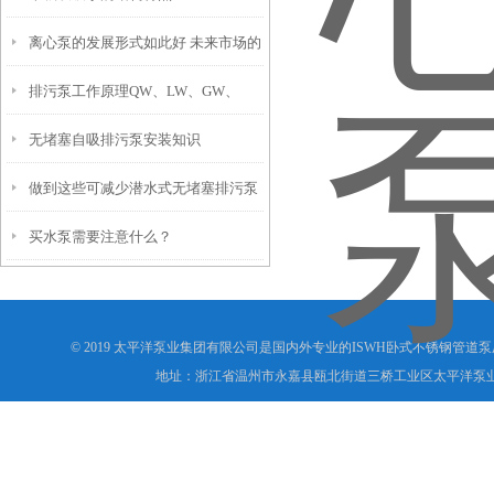
离心泵的发展形式如此好 未来市场的
排污泵工作原理QW、LW、GW、
占据主要靠产品性能的提升
无堵塞自吸排污泵安装知识
YW、JYWQ
做到这些可减少潜水式无堵塞排污泵
买水泵需要注意什么？
的故障发生！
© 2019 太平洋泵业集团有限公司是国内外专业的ISWH卧式不锈钢管道
地址：浙江省温州市永嘉县瓯北街道三桥工业区太平洋泵业