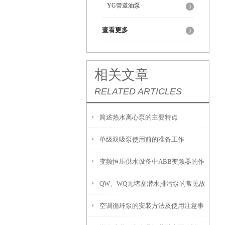
YG管道油泵
查看更多
相关文章
RELATED ARTICLES
简述热水离心泵的主要特点
单级双吸泵使用前的准备工作
变频恒压供水设备中ABB变频器的作
QW、WQ无堵塞潜水排污泵的常见故
用
空调循环泵的安装方法及使用注意事
障分析及其排除方法