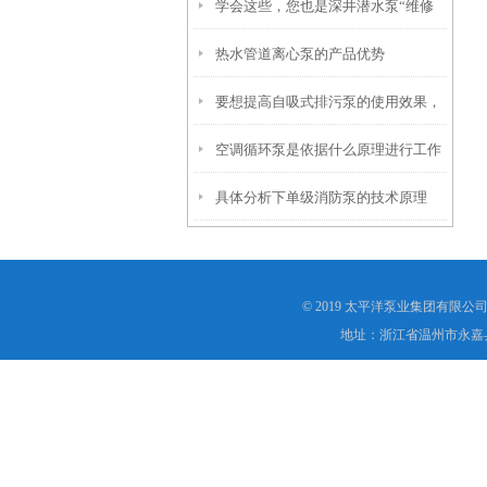
学会这些，您也是深井潜水泵“维修
项
热水管道离心泵的产品优势
员”
要想提高自吸式排污泵的使用效果，
空调循环泵是依据什么原理进行工作
来看看这些！
具体分析下单级消防泵的技术原理
的？
© 2019 太平洋泵业集团有
地址：浙江省温州市永嘉