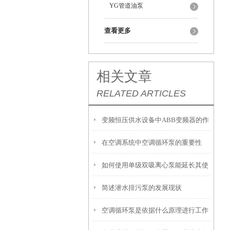
YG管道油泵
查看更多
相关文章
RELATED ARTICLES
变频恒压供水设备中ABB变频器的作
在空调系统中空调循环泵的重要性
用
如何使用单级双吸离心泵能延长其使
简述潜水排污泵的发展现状
用寿命？
空调循环泵是依据什么原理进行工作