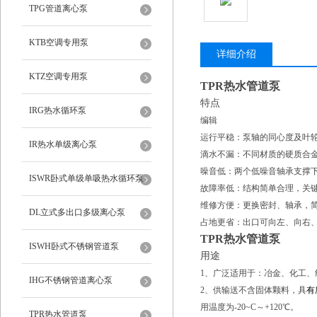
TPG管道离心泵
KTB空调专用泵
详细介绍
KTZ空调专用泵
TPR热水管道泵
特点
IRG热水循环泵
编辑
运行平稳：泵轴的同心度及叶
IR热水单级离心泵
滴水不漏：不同材质的硬质合
噪音低：两个低噪音轴承支撑
ISWR卧式单级单吸热水循环泵
故障率低：结构简单合理，关
维修方便：更换密封、轴承，
DL立式多出口多级离心泵
占地更省：出口可向左、向右
TPR热水管道泵
ISWH卧式不锈钢管道泵
用途
1、广泛适用于：冶金、化工
IHG不锈钢管道离心泵
2、供输送不含固体颗料，具
有
用温度为-20~C～+120℃。
TPR热水管道泵