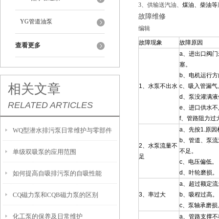
3、供输送汽油、
煤油
、
柴油
等
故障维修
YG管道油泵
编辑
故障现象
故障原因
查看更多
a、进出口阀
塞。
b、电机运行
相关文章
1、水泵不出水
c、吸入管漏气
d、泵没灌满
RELATED ARTICLES
e、进口供水
f、管路阻力过
a、先按1.原
WQ型潜水排污泵日常维护与零部件
b、管道、泵
2、水泵流量不
不足。
单级双吸泵的应用范围
保养
足
c、电压偏低。
d、叶轮磨损。
如何提高自吸排污泵的自吸性能
a、超过额定流
CQ磁力泵和CQB磁力泵的区别
3、率过大
b、吸程过高。
c、泵轴承磨损
化工泵的保养及日常维护
a、管路支撑不