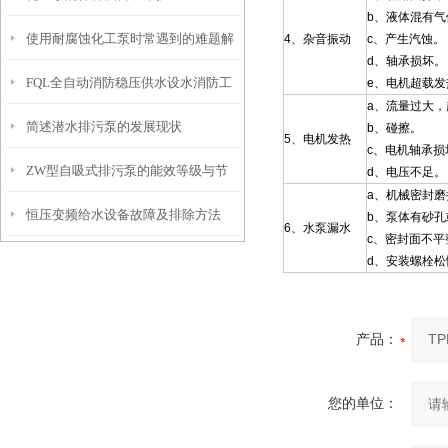
b、液体混有气
使用耐腐蚀化工泵时常遇到的难题解
4、杂音振动
c、产生汽蚀。
d、轴承损坏。
FQL全自动消防稳压供水设水消防工
e、电机超载发
析
a、流量过大
简述潜水排污泵的发展现状
作的有利武器
b、碰擦。
5、电机发热
c、电机轴承损
ZW型自吸式排污泵的能效等级与节
d、电压不足。
a、机械密封磨
恒压变频给水设备故障及排除方法
能运行策略
b、泵体有砂孔
6、水泵漏水
c、密封面不平
d、安装螺栓松
产品：
您的单位：