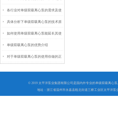
各行业对单级双吸离心泵的需求及使
题解决方法
具体分析下单级双吸离心泵的技术原
用情况了解
如何使用单级双吸离心泵能延长其使
理
单级双吸离心泵的优势介绍
用寿命？
对于单级双吸离心泵的使用你做的正
确吗？看这里！
© 2019 太平洋泵业集团有限公司是国内外专业的单级双吸离心
地址：浙江省温州市永嘉县瓯北街道三桥工业区太平洋泵业