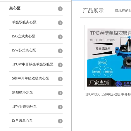
离心泵
产品展示
您现在的位
单级双吸离心泵
ISG立式离心泵
ISW卧式离心泵
TPOW中开蜗壳单级双吸泵
S型中开单级双吸离心泵
冷却循环水泵
TPOW300-550单级双吸中
TPW管道循环泵
IS单级离心泵