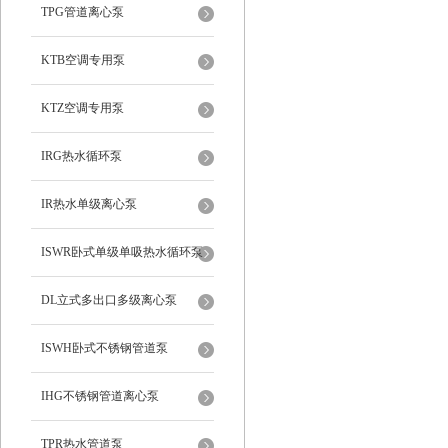
TPG管道离心泵
KTB空调专用泵
KTZ空调专用泵
IRG热水循环泵
IR热水单级离心泵
ISWR卧式单级单吸热水循环泵
DL立式多出口多级离心泵
ISWH卧式不锈钢管道泵
IHG不锈钢管道离心泵
TPR热水管道泵