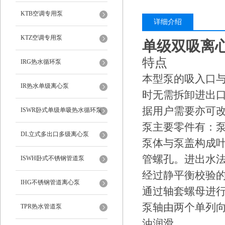
KTB空调专用泵
详细介绍
KTZ空调专用泵
单级双吸离
特点
IRG热水循环泵
本型泵的吸入口
IR热水单级离心泵
时无需拆卸进出口
据用户需要亦可
ISWR卧式单级单吸热水循环泵
泵主要零件有：
DL立式多出口多级离心泵
泵体与泵盖构成
管螺孔。进出水
ISWH卧式不锈钢管道泵
经过静平衡校验
IHG不锈钢管道离心泵
通过轴套螺母进
泵轴由两个单列
TPR热水管道泵
油润滑。