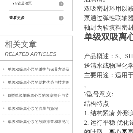
YG管道油泵
双吸密封环用以
泵通过弹性联轴
查看更多
轴封为软填料密
单级双吸离
相关文章
RELATED ARTICLES
产品概述：S、S
送清水或物理化学
单级双吸离心泵的维护与保养方法及
主要用途：适用
单级双吸离心泵的结构优势与技术创
其重要性
。
?型号意义:
IS型单级单吸离心泵的效率提升与节
新
结构特点
单级双吸离心泵的流量与扬程
能技术
1. 结构紧凑 
2. 运行平稳 
单级双吸离心泵的故障排查和常见问
的叶型，
离心泵