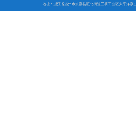
地址：浙江省温州市永嘉县瓯北街道三桥工业区太平洋泵业