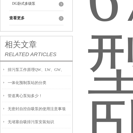
DG卧式多级泵
查看更多
相关文章
RELATED ARTICLES
排污泵工作原理QW、LW、GW、
一体化预制泵站的分类
YW、JYWQ
管道离心泵知多少！
无密封自控自吸泵的使用注意事项
无堵塞自吸排污泵安装知识