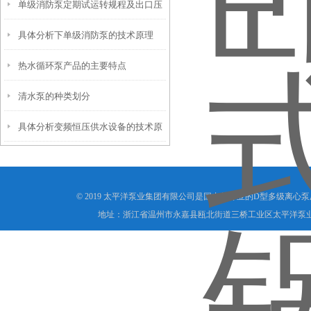
单级消防泵定期试运转规程及出口压
具体分析下单级消防泵的技术原理
力表读数异常判断标准
热水循环泵产品的主要特点
清水泵的种类划分
具体分析变频恒压供水设备的技术原
理
© 2019 太平洋泵业集团有限公司是国内外专业的D型多级离心
地址：浙江省温州市永嘉县瓯北街道三桥工业区太平洋泵业