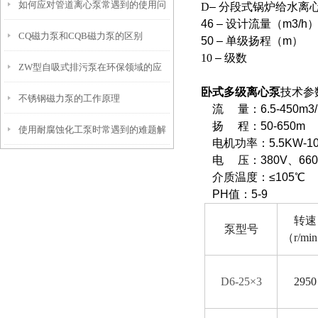
如何应对管道离心泵常遇到的使用问
D
– 分段式锅炉给水离
46 – 设计流量（m3/h
CQ磁力泵和CQB磁力泵的区别
题？
50 – 单级扬程（m）
10
– 级数
ZW型自吸式排污泵在环保领域的应
卧式多级离心泵
技术参
不锈钢磁力泵的工作原理
用与前景
流 量：6.5-450m
3
扬 程：50-650m
使用耐腐蚀化工泵时常遇到的难题解
电机功率：5.5KW-10
电 压：380V、660V
析
介质温度：≤105℃
PH值：5-9
转速
泵型号
（r/mi
D
6-25×3
2950