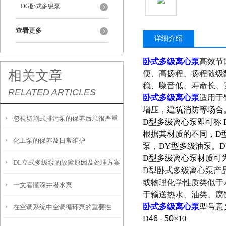
DG卧式多级泵
查看更多
详细介绍
卧式多级离心泵
高效节
相关文章
便、高扬程、扬程随级
稳、噪音低、寿命长、
RELATED ARTICLES
卧式多级离心泵
适用于
增压，建筑消防等场合
忽视切割式排污泵的保养后果很严重
D型多级离心泵即可称
根据其材质的不同，D
化工泵的保养及日常维护
泵，DY型多级油泵。
D型多级离心泵材质可
DL立式多级泵的故障原因及处理方案
D型卧式多级离心泵
产
或物理化学性质类似于
一文看懂深井潜水泵
于输送热水、油类、腐
卧式多级离心泵
型号意
在空调系统中空调循环泵的重要性
D
46 - 50×
10