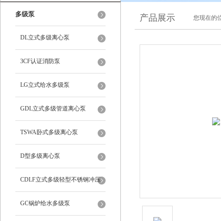
多级泵
产品展示
您现在的位
DL立式多级离心泵
3CF认证消防泵
LG立式给水多级泵
GDL立式多级管道离心泵
TSWA卧式多级离心泵
D型多级离心泵
CDLF立式多级轻型不锈钢冲压
泵
GC锅炉给水多级泵