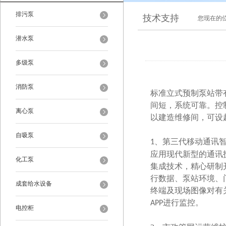
排污泵
技术支持
您现在的
潜水泵
多级泵
消防泵
标准立式预制泵站带
间短，系统可靠。控
离心泵
以建造维修间，可设
自吸泵
、第三代移动通讯
1
应用现代新型的通讯
化工泵
集成技术，精心研制
行数据、泵站环境、
成套给水设备
终端及现场图像对有
进行监控。
APP
电控柜