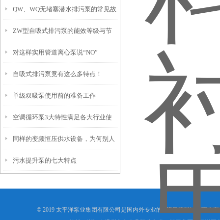
QW、WQ无堵塞潜水排污泵的常见故
ZW型自吸式排污泵的能效等级与节
障分析及其排除方法
对这样实用管道离心泵说“NO”
能运行策略
自吸式排污泵竟有这么多特点！
单级双吸泵使用前的准备工作
空调循环泵3大特性满足各大行业使
同样的变频恒压供水设备，为何别人
用要求
污水提升泵的七大特点
的使用寿命如此长？
© 2019 太平洋泵业集团有限公司是国内外专业的IHF氟塑料衬里离心