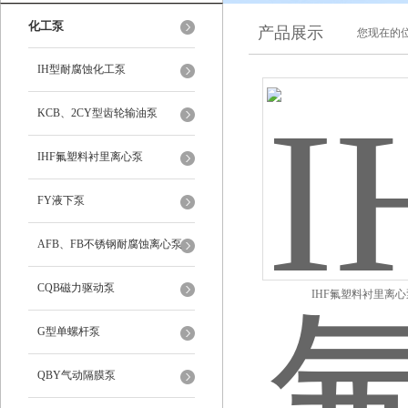
化工泵
产品展示
您现在的位
IH型耐腐蚀化工泵
KCB、2CY型齿轮输油泵
IHF氟塑料衬里离心泵
FY液下泵
AFB、FB不锈钢耐腐蚀离心泵
CQB磁力驱动泵
IHF氟塑料衬里离心
G型单螺杆泵
QBY气动隔膜泵