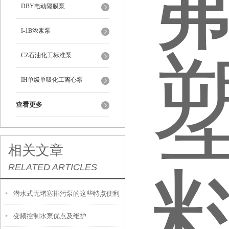
DBY电动隔膜泵
I-1B浓浆泵
CZ石油化工标准泵
IH单级单吸化工离心泵
查看更多
相关文章
RELATED ARTICLES
潜水式无堵塞排污泵的这些特点便利
变频控制水泵优点及维护
了众多行业