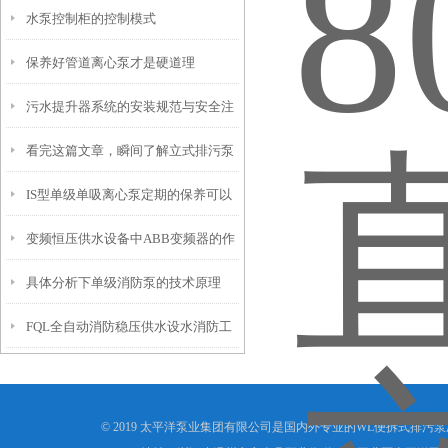
水泵控制柜的控制模式
保养好管道离心泵才是硬道理
污水提升器系统的安装规范与安全注
看完这篇文章，瞬间了解立式排污泵
意事项
IS型单级单吸离心泵定期的保养可以
了
变频恒压供水设备中ABB变频器的作
减少不必要的损失
具体分析下单级消防泵的技术原理
用
FQL全自动消防稳压供水设水消防工
作的有利武器
© 2019 太平洋泵业集团有限公司是国内外专业的WL便拆式排污