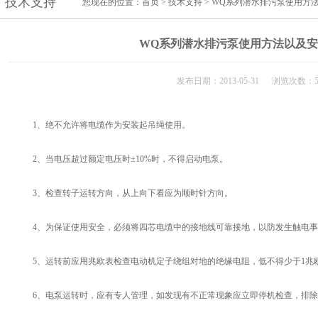
技术支持
您现在的位置：
首页
>
技术支持
> WQ系列潜水排污泵使用方
WQ系列潜水排污泵使用方法以及
发布日期：2013-05-31 浏览次数：5
1、绝不允许将电缆作为安装起吊绳使用。
2、当电压超过额定电压时±10%时，不得启动电泵。
3、检查转子运转方向，从上向下看应为顺时针方向。
4、为保证使用安全，必须将四芯电缆中的接地线可靠接地，以防发生触电事
5、运转前应用兆欧表检查电动机定子绕组对地的绝缘电阻，低不得少于1兆
6、电泵运转时，应有专人管理，如发现有不正常现象应立即停机检查，排除