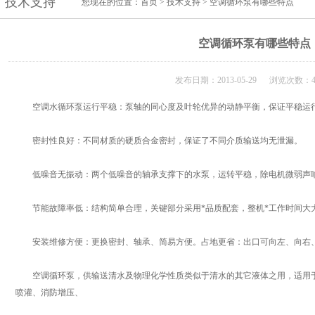
技术支持
您现在的位置：
首页
>
技术支持
> 空调循环泵有哪些特点
空调循环泵有哪些特点
发布日期：2013-05-29 浏览次数：4
空调水循环泵运行平稳：泵轴的同心度及叶轮优异的动静平衡，保证平稳运行
密封性良好：不同材质的硬质合金密封，保证了不同介质输送均无泄漏。
低噪音无振动：两个低噪音的轴承支撑下的水泵，运转平稳，除电机微弱声
节能故障率低：结构简单合理，关键部分采用*品质配套，整机*工作时间大
安装维修方便：更换密封、轴承、简易方便。占地更省：出口可向左、向右、
空调循环泵，供输送清水及物理化学性质类似于清水的其它液体之用，适用于
喷灌、消防增压、