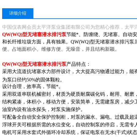
详细介绍
中国仪表网会员太平洋泵业集团有限公司为您精心推荐，太平
QW(WQ)型无堵塞潜水排污泵
节能*、防缠绕、无堵塞、自动
和长纤维垃圾方面，具有独果。QW(WQ)型无堵塞潜水排污泵
便、占地面积小、维修方便、无噪音，并且结构新颖。
QW(WQ)型无堵塞潜水排污泵
产品特点：
采用大流道抗堵塞水力部件设计，大大提高污物通过能力，能
为泵口径约50%的固体颗粒。
设计合理，效率高，节能*。
采用双道串联机械密封，材质为硬质耐腐碳化钨，耐用、耐磨，
结构紧凑，体积小，移动方便，安装简单，无需建泵房，减少
油室内设有油水探头，对泵实施保护。
可配备全自动安全保护控制柜，对泵的漏水、漏电、过载及超
浮球开关可根据所需的水位变化，自动控制泵的停启，无需专
电机可采用水套式外循环冷却系统，保证电泵在无水(干式)状