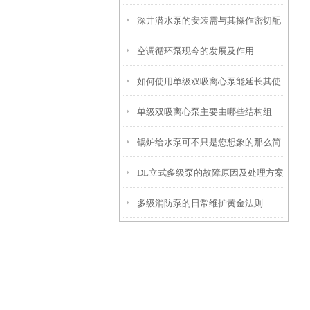
深井潜水泵的安装需与其操作密切配
空调循环泵现今的发展及作用
合
如何使用单级双吸离心泵能延长其使
单级双吸离心泵主要由哪些结构组
用寿命？
锅炉给水泵可不只是您想象的那么简
成？
DL立式多级泵的故障原因及处理方案
单
多级消防泵的日常维护黄金法则