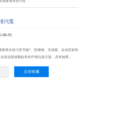
无堵塞潜水排污泵
排污泵
08-05
堵塞潜水排污泵节能*、防缠绕、无堵塞、自动安装和
，在排送固体颗粒和长纤维垃圾方面，具有独果。
点击收藏