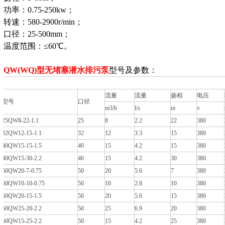
功率：0.75-250kw；
转速：580-2900r/min；
口径：25-500mm；
温度范围：≤60℃。
QW(WQ)型无堵塞潜水排污泵
型号及参数：
流量
流量
扬程
电压
型号
口径
m3/h
l/s
m
v
25QW8-22-1.1
25
8
2.2
22
380
32QW12-15-1.1
32
12
3.3
15
380
40QW15-15-1.5
40
15
4.2
15
380
40QW15-30-2.2
40
15
4.2
30
380
50QW20-7-0.75
50
20
5.6
7
380
50QW10-10-0.75
50
10
2.8
10
380
50QW20-15-1.5
50
20
5.6
15
380
50QW25-20-2.2
50
25
6.9
20
380
50QW15-25-2.2
50
15
4.2
25
380