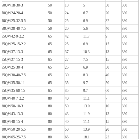
50QW18-30-3
50
18
5
30
380
50QW24-20-4
50
24
6.7
20
380
50QW25-32-5.5
50
25
6.9
32
380
50QW20-40-7.5
50
20
5.6
40
380
65QW42-9-2.2
65
42
11.7
9
380
65QW25-15-2.2
65
25
6.9
15
380
65QW37-13-3
65
37
10.3
13
380
65QW27-15-3
65
27
7.5
15
380
65QW25-30-4
65
25
6.9
30
380
65QW30-40-7.5
65
30
8.3
40
380
65QW35-50-11
65
35
9.7
50
380
65QW35-60-15
65
35
9.7
60
380
80QW40-7-2.2
80
40
11.1
7
380
80QW50-10-3
80
50
13.9
10
380
80QW43-13-3
80
43
11.9
13
380
80QW40-15-4
80
40
11.1
15
380
80QW50-20-5.5
80
50
13.9
20
380
80QW65-25-7.5
80
65
18.1
25
380