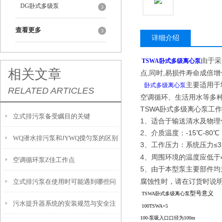
DG卧式多级泵
查看更多
详细介绍
由于采
TSWA卧式多级离心泵
相关文章
点,同时,易损件寿命成倍
主要适用于
卧式多级离心泵
RELATED ARTICLES
空调循环、生活用水等多
TSWA卧式多级离心泵工
立式排污泵备受瞩目的关键
1、适合于输送清水及物理
2、介质温度：-15℃-80℃
WQ潜水排污泵和JYWQ搅匀泵的区别
3、工作压力：系统压力≤3
4、周围环境的温度应低于
空调循环泵Z佳工作点
5、由于本型泵主要部件均
腐蚀性时，请在订货时说
立式排污泵在使用时可能遇到哪些问
型号意义
TSWA卧式多级离心泵
污水提升器系统的安装规范与安全注
题？如何解决？
100TSWA×5
100-
泵
吸入口口径为100m