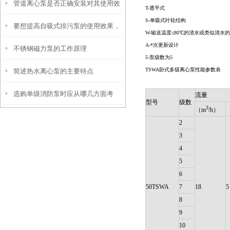
管道离心泵是否正确安装对其使用效
意事项
T-透平式
S-单吸式叶轮结构
要想提高自吸式排污泵的使用效果，
果也有很大影响
W-输送温度≤80℃的清水或类似清水
A-*次更新设计
不锈钢磁力泵的工作原理
来看看这些！
5-泵级数为5
TSWA卧式多级离心泵
性能参数表
简述热水离心泵的主要特点
选购单级消防泵时应从哪几方面考
流量
型号
级数
3
（m
/h）
虑？
2
3
4
5
6
50TSWA
7
18
5
8
9
10