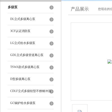
多级泵
产品展示
您现在的位
DL立式多级离心泵
3CF认证消防泵
LG立式给水多级泵
GDL立式多级管道离心泵
TSWA卧式多级离心泵
D型多级离心泵
CDLF立式多级轻型不锈钢冲压
泵
GC锅炉给水多级泵