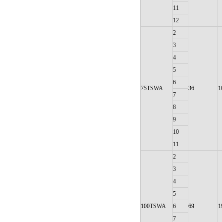
11
12
2
3
4
5
6
75TSWA
36
1
7
8
9
10
11
2
3
4
5
100TSWA
6
69
1
7