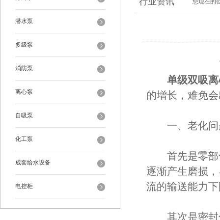
行业资讯
您现在的
潜水泵
多级泵
消防泵
单级双吸离
离心泵
的增长，难免会
自吸泵
​​一、老化问题
化工泵
首先是零部件
成套给水设备
逐渐产生磨损，
流的输送能力下
电控柜
其次是密封件