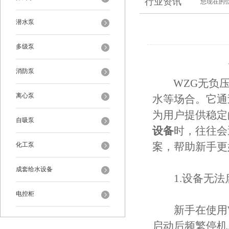
行业资讯
您现在的
潜水泵
多级泵
消防泵
WZG无负压
离心泵
水等场合。它通
为用户提供稳定
自吸泵
设备
时，往往会
化工泵
案，帮助新手更
成套给水设备
1.设备无法
电控柜
新手在使用W
启动后频繁停机