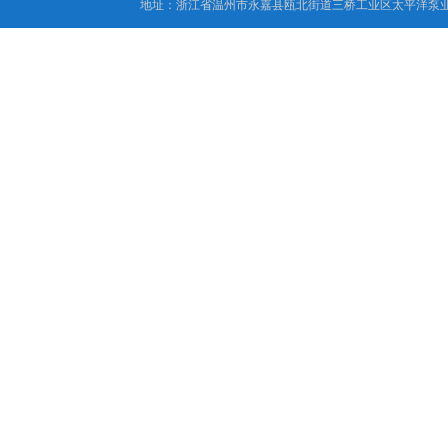
地址：浙江省温州市永嘉县瓯北街道三桥工业区太平洋泵业