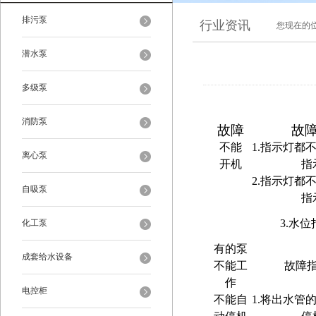
排污泵
行业资讯
您现在的
潜水泵
多级泵
消防泵
故障
故
不能
1.指示灯都
离心泵
开机
指
2.指示灯都
自吸泵
指
3.水
化工泵
有的泵
成套给水设备
不能工
故障
作
电控柜
不能自
1.将出水管