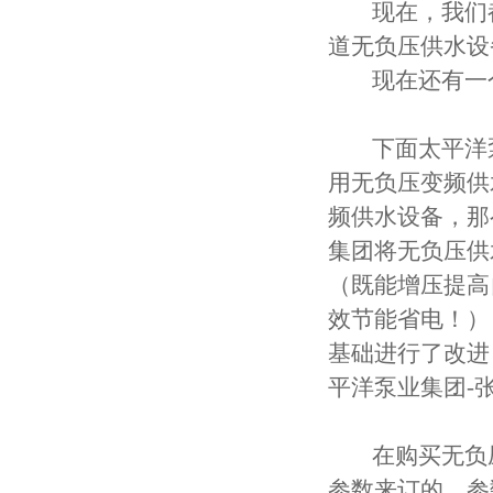
现在，我们都
道无负压供水设
现在还有一个
下面太平洋泵
用无负压变频供
频供水设备，那
集团将无负压供
（既能增压提高
效节能省电！）
基础进行了改进
平洋泵业集团-
在购买无负压
参数来订的，参