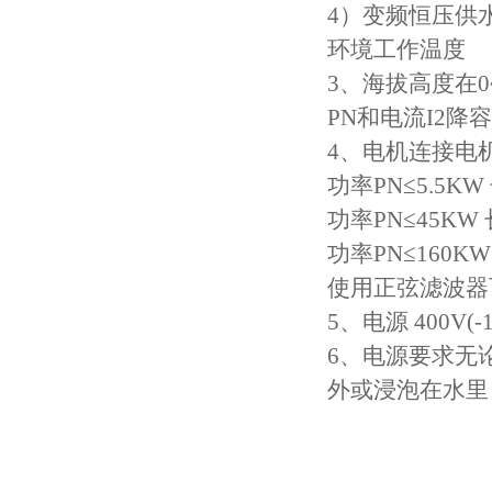
4）变频恒压供
环境工作温度
3、海拔高度在0~
PN和电流I2降容
4、电机连接电
功率PN≤5.5KW 
功率PN≤45KW 
功率PN≤160KW
使用正弦滤波器
5、电源 400V(-
6、电源要求无
外或浸泡在水里