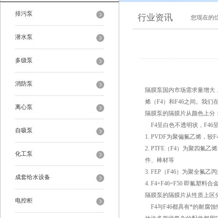
排污泵
行业资讯
您现在的
潜水泵
多级泵
消防泵
隔膜泵国内市场需求量增大
烯（F4）和F46之间。我
离心泵
隔膜泵的隔膜片从颜色上分
F4呈白色不透明状，F46
自吸泵
1. PVDF为聚偏氟乙烯，
2. PTFE（F4）为聚
化工泵
件、棒材等
3. FEP（F46）为聚全
成套给水设备
4. F4+F46=F50 
隔膜泵的隔膜片从性质上区
电控柜
F4与F46都具有*的耐腐蚀