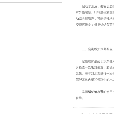
启动水泵后，要密切监控运
有异物堵塞、叶轮磨损或管
动或尖锐噪声，可能是轴承
变损坏设备；根据锅炉负荷
三、定期维护保养要点​
定期维护是延长水泵使用寿
月检查一次密封装置，若机
效果。每年对水泵进行一次
清理泵体内壁和管路中的水
掌握
锅炉给水泵
的使用
保障。