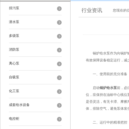
排污泵
行业资讯
您现在的
潜水泵
多级泵
消防泵
锅炉给水泵作为向锅炉输送
有效保障设备稳定运行，减少
离心泵
一、使用前的充分准备​
自吸泵
启动
锅炉给水泵
前，必
化工泵
位，应保持在油标中心线位
是否灵活，有无卡滞、摩擦
成套给水设备
体，排除空气，避免泵体发生
电控柜
二、运行中的精准把控​