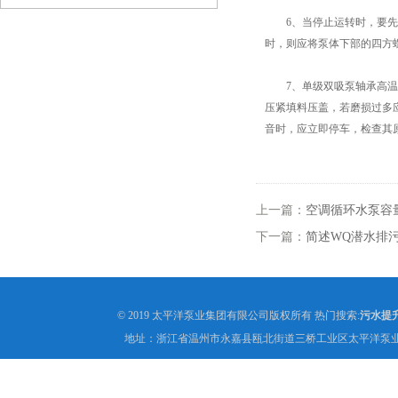
6、当停止运转时，要先关
时，则应将泵体下部的四方
7、单级双吸泵轴承高温度不
压紧填料压盖，若磨损过多
音时，应立即停车，检查其
上一篇：
空调循环水泵容
下一篇：
简述WQ潜水排
© 2019 太平洋泵业集团有限公司版权所有 热门搜索:
污水提
地址：浙江省温州市永嘉县瓯北街道三桥工业区太平洋泵业