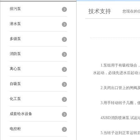
排污泵
技术支持
您现在的
潜水泵
多级泵
消防泵
1.泵组用于有吸程场合，
离心泵
水起动，必须先进水后起动
自吸泵
2.关闭出口管上的闸阀及
化工泵
3.用手转动转子几圈，使
成套给水设备
4XBD消防喷淋泵.试起
电控柜
5.当转子达到正常运转后