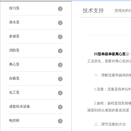
排污泵
技术支持
您现在的
潜水泵
多级泵
消防泵
IS型单级单吸离心泵
是
工况变化，需要对离心泵的
离心泵
一、理解流量和扬程的
自吸泵
1.流量：流量是指单位时间内
化工泵
2.扬程：扬程是指泵能够
成套给水设备
液面到排出液面的垂直高度
电控柜
二、调节流量的方法