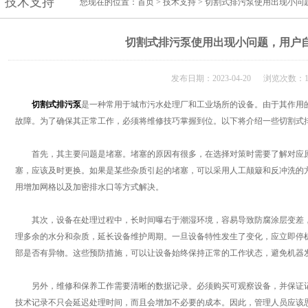
技术支持
您现在的位置：
首页
>
技术支持
> 切割式排污泵使用出现小问
切割式排污泵使用出现小问题，用户
发布日期：2023-04-20 浏览次数：1
切割式排污泵
是一种常用于城市污水处理厂和工业场所的设备。由于其作用
故障。为了确保其正常工作，必须将维修技巧掌握到位。以下将介绍一些切割式
首先，其主要问题是堵塞。堵塞的原因有很多，在选择对策时需要了解对应原
塞，应该及时更换。如果是某些杂质引起的堵塞，可以采用人工颠簸和反冲洗的
用增加网格以及加密排水口等方式解决。
其次，设备在处理过程中，长时间曝右于潮湿环境，容易导致防腐涂层变差，
理多余的水分和杂质，延长设备维护周期。一旦设备特性发生了变化，应立即停
部是否有异物。这些预防措施，可以让设备始终保持正常的工作状态，避免机器
另外，维修和保养工作需要清晰的数据记录。必须购买可观察设备，并保证记
技术记录不只会延迟处理时间，而且会增加不必要的成本。因此，管理人员应该