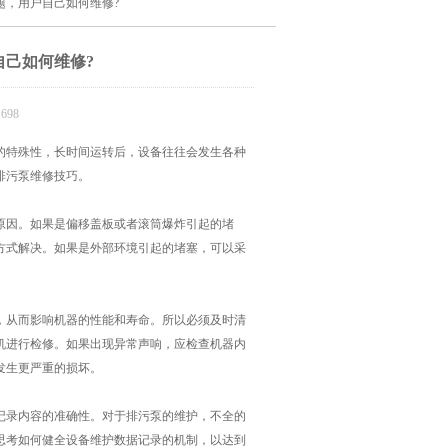
题，用户自己如何维修?
自己如何维修?
698
的特殊性，长时间运转后，设备往往会发生各种
排污泵维修技巧。
因。如果是偏移盖板或者滚筒爆炸引起的堵
方式解决。如果是外部环境引起的堵塞，可以采
从而影响机器的性能和寿命。所以必须及时清
机进行检修。如果出现异常声响，应检查机器内
发生更严重的损坏。
录内容的准确性。对于排污泵的维护，不全的
思考如何健全设备维护数据记录的机制，以达到