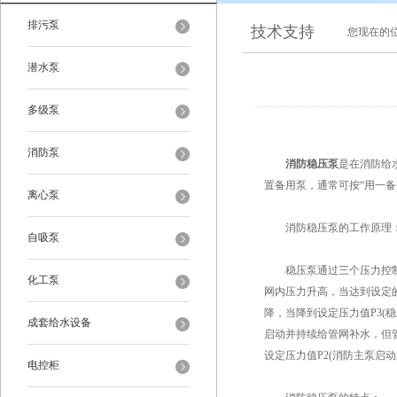
排污泵
技术支持
您现在的
潜水泵
多级泵
消防泵
消防稳压泵
是在消防给
置备用泵，通常可按“用一
离心泵
消防稳压泵的工作原理
自吸泵
稳压泵通过三个压力控制点(
化工泵
网内压力升高，当达到设定的
降，当降到设定压力值P3(
成套给水设备
启动并持续给管网补水，但
设定压力值P2(消防主泵启
电控柜