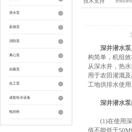
技术支持
您现在的
潜水泵
多级泵
消防泵
深井潜水泵
离心泵
构简单，机组效
从深水井，热水
自吸泵
用于农田灌溉及
化工泵
工地供排水使用
成套给水设备
深井潜水泵
电控柜
(1)在使用深
值不能低于50M