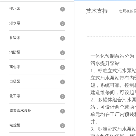
排污泵
技术支持
您现在的
潜水泵
多级泵
消防泵
一体化预制泵站
分为
污
水
提升泵站：
离心泵
1、
标准立式污水泵
立式污水泵站带有内
自吸泵
短，系统可靠。控制
建造维修间，可设起
化工泵
2、
多罐体组合污水
站，可设计两个或两
成套给水设备
单元均在工厂内预装
井。
电控柜
3、
标准卧式污水泵