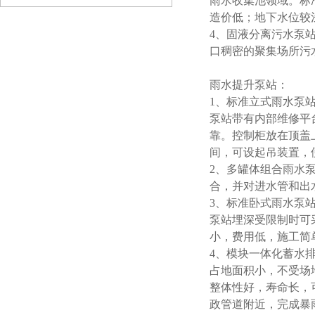
雨水收集池领域。标
造价低；地下水位较
4、
固液分离污水泵
口稠密的聚集场所污
雨水
提升泵站：
1、
标准立式雨水泵
泵站带有内部维修平
靠。控制柜放在顶盖
间，可设起吊装置，
2、
多罐体组合雨水
合，并对进水管和出
3、
标准卧式雨水泵
泵站埋深受限制时可
小，费用低，施工简
4、
模块一体化蓄水
占地面积小，不受场
整体性好，寿命长，
政管道附近，完成暴