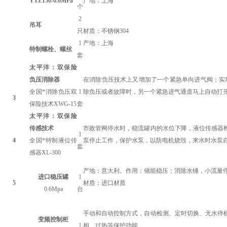
YTZ150-0.6MPa
产地：上海
个
2
吊耳
只
材质：不锈钢304
1
产地：
上海
特制螺栓、螺丝
套
太平洋
：双保险
负压消除器
在消除负压技术上又增加了一个紧急单向进气阀；实
全国*消除负压双
1
除负压或者故障时，另一个紧急进气通道马上自动打开
3
保险技术XWG-15
套
太平洋
：
双保险
传感技术
市政管网停水时，稳流罐内的水位下降，液位传感器
1
4
全国*特制液位传
泵停止工作，保护水泵，以防电机烧毁，来水时水泵
套
感器XL-300
产地：意大利。作用：储能稳压；消除水锤，小流量
进口稳压罐
1
5
材质：进口材质
0.6Mpa
台
手动和自动控制方式，自动检测、定时切换、无水停
变频控制柜
1
相、过热等保护功能。