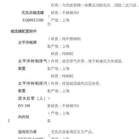
作用：与市政管网一体叠压消除负压，消除二次污染
无负压稳流罐
材质：不锈钢304
1
XQ800X1500
产地：上海
台
稳流罐配置附件
1
材质：纯
不锈钢
制
太平洋
铭牌
套
产地：
上海
材质：纯铜制
太平洋
特制
排气
1
作用：放空排气作用，便于检修压力传感器。
装置
套
产地：
上海
材质：纯铜制
太平洋
特制排污
1
作用：排放稳流罐内沉淀杂质。
装置
套
产地：
上海
进水总管（上）
1
DN
100
套
材质：不锈钢304
1
产地：
上海
内外丝
2
套
远传
压力表
无负压设备测定压力产品。
1