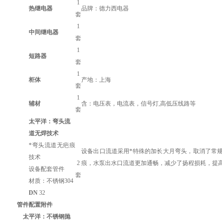
1
热继电器
品牌：
德力西
电器
套
1
中间继电器
套
1
短路器
套
1
柜体
产地：
上海
套
1
辅材
含：电压表，电流表，信号灯,高低压线路等
套
太平洋
：弯头流
道无焊技术
*弯头流道无疤痕
设备出口流道采用*特殊的加长大月弯头，取消了常规
技术
2
痕，水泵出水口流道更加通畅，减少了扬程损耗，提
设备配套管件
套
材质：不锈钢304
DN
32
管件配置附件
太平洋
：不锈钢抛