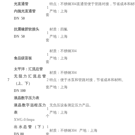
光直通管
特点：不锈钢304直通管便于管路对接，节省成本和
1
内抛光直通管
产地：
上海
套
DN
50
抗震橡胶软接头
材质：四氟
1
DN
50
产地：
上海
套
材质：不锈钢304
1
食品级盲板
产地：
上海
套
太平洋
：汇流总管
材质：不锈钢304
无阻力汇流总管
7
2
特点：便于水泵和管路对接，节省成本和材料。
（上、下）
套
产地：
上海
DN
100
液晶数字压力表
液晶数字远程压力
无负压设备测定压力产品。
1
表
产地：
上海
个
XWG-0.6mpa
出水总管（下）
1
材质：不锈钢304 产地：
上海
DN
80
套