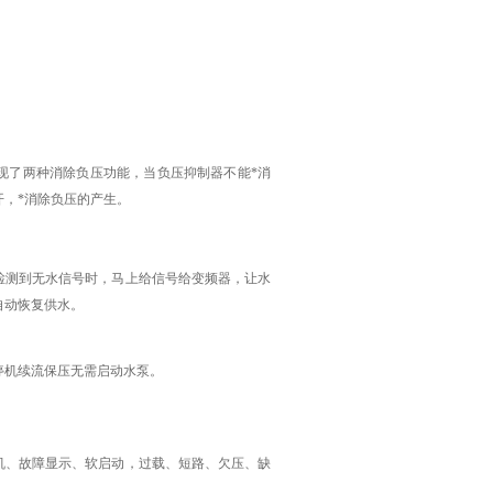
现了两种消除负压功能，当负压抑制器不能*消
，*消除负压的产生。
检测到无水信号时，马上给信号给变频器，让水
自动恢复供水。
停机续流保压无需启动水泵。
机、故障显示、软启动，过载、短路、欠压、缺