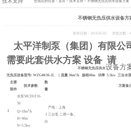
技术支持
您现在的位置：
首页
>
技术支持
> 不锈钢无负压供水设备方案
不锈钢无负压供水设备方
发布日期：2014-05-05 浏览次数：4
太平洋制泵（集团）有限公
需要此套供水方案 设备 请
设备方
不锈钢
无负压供水
无负压设备型号:
WZG40/
36
-2L
（ 流量
3
6
m³/h 扬程
40
m 功率
5.5
kw
三
台水
主要
数
技术参数
方案备
部件
量
水泵
50CDLF16-
50
产地：
上海
3
1
Q=
18
m
/h
3
三
台泵
二
用一备。
H=
40
m
台
N=
5
.5kw