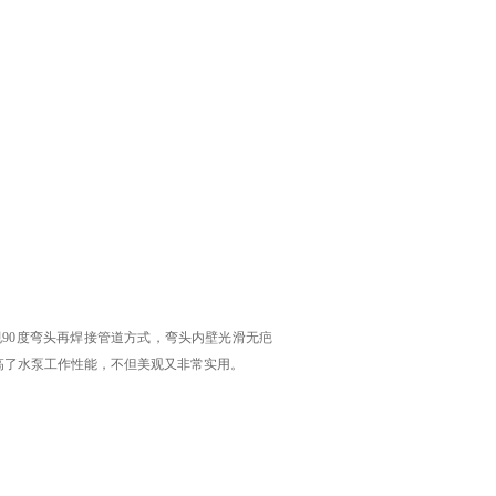
90度弯头再焊接管道方式，弯头内壁光滑无疤
高了水泵工作性能，不但美观又非常实用。