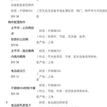
设备配套新型阀件
材质：不锈钢304
2
型无负压设备专项金属软管、阀门、附件等卡式快接
DN
50
套
阀件配置附件
太平洋
：止回阀技
材质：不锈钢304
术
1
特点：软密封、节能、无涉漏，提率。
软密封止回阀
套
产地：
上海
DN
50
太平洋
：抛光蝶阀
材质：不锈钢304
内抛光蝶阀
1
特点：节水效率高、方便，延长设备使用寿命。
DN
50
套
产地：
上海
食品级法兰
材质：不锈钢304
1
DN
50
产地：
上海
套
材质：不锈钢304
不锈钢304特制卡箍
1
特点：节能、环保，使管路使用寿命长。
DN
50
套
产地：
上海
8
材质：食品级抗癌材质
食品级乳胶垫片