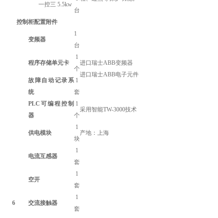
一控
三
5
.5kw
台
控制柜配置附件
1
变频器
台
1
程序存储单元卡
进口瑞士ABB变频器
个
进口瑞士ABB电子元件
故障自动记录系
1
统
套
PLC可编程控制
1
采用智能TW-3000技术
器
个
1
供电模块
产地：
上海
块
1
电流互感器
套
1
空开
套
1
6
交流接触器
套