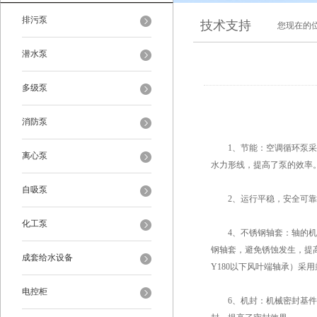
排污泵
技术支持
您现在的
潜水泵
多级泵
消防泵
1、节能：空调循环泵采用
离心泵
水力形线，提高了泵的效率
自吸泵
2、运行平稳，安全可靠：
化工泵
4、不锈钢轴套：轴的机封
钢轴套，避免锈蚀发生，提高
成套给水设备
Y180以下风叶端轴承）采
电控柜
6、机封：机械密封基件一