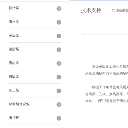
排污泵
技术支持
您现在的
潜水泵
多级泵
消防泵
离心泵
单级单吸化工离心泵轴向力
承受泵的径向力和残余的轴
自吸泵
根据工作条件也可采用外装
化工泵
分离器、孔板、换热器等。
旋转。由于IH泵是属于离
成套给水设备
电控柜