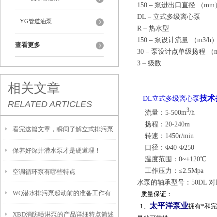
150 – 泵进出口直径 （mm
DL – 立式多级离心泵
YG管道油泵
R – 热水型
150 – 泵设计流量 （m3/h
查看更多
30 – 泵设计点单级扬程 （m
3 – 级数
相关文章
技术
DL立式多级离心泵
RELATED ARTICLES
3
流量：5-500m
/h
扬程：20-240m
看完这篇文章，瞬间了解立式排污泵
转速：1450r/min
口径：Φ40-Φ250
保养好深井潜水泵才是硬道理！
了
温度范围：0~+120℃
工作压力：≤2.5Mpa
空调循环泵有哪些特点
水泵的轴承型号：50DL 对
WQ潜水排污泵起动前的准备工作有
质量保证：
太平洋泵业
1、
拥有*和
XBD消防喷淋泵的产品详细特点简述
哪几方面