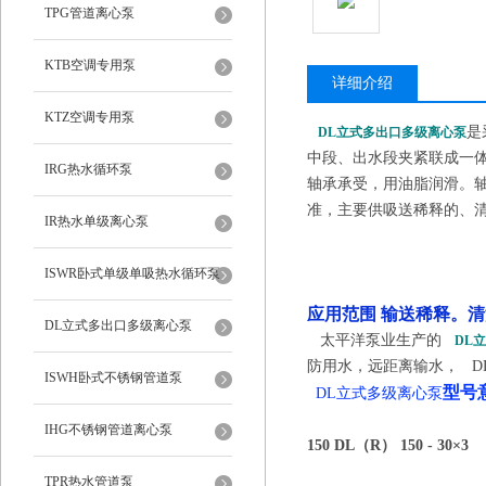
TPG管道离心泵
KTB空调专用泵
详细介绍
KTZ空调专用泵
是
DL立式多出口多级离心泵
中段、出水段夹紧联成一
IRG热水循环泵
轴承承受，用油脂润滑。轴封
准，主要供吸送稀释的、
IR热水单级离心泵
ISWR卧式单级单吸热水循环泵
应用范围 输送稀释。
DL立式多出口多级离心泵
太平洋泵业生产的
DL
防用水，远距离输水， D
ISWH卧式不锈钢管道泵
型号
DL立式多级离心泵
IHG不锈钢管道离心泵
150 DL（R） 150 - 30×3
TPR热水管道泵