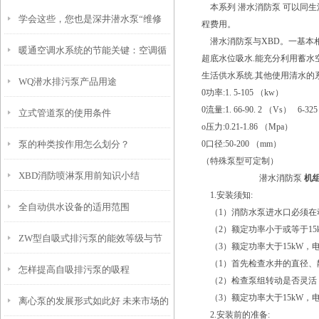
本系列 潜水消防泵 可以同生
学会这些，您也是深井潜水泵“维修
程费用。
潜水消防泵与XBD。一基本相
暖通空调水系统的节能关键：空调循
员”
超底水位吸水.能充分利用蓄水空
生活供水系统.其他使用清水的
WQ潜水排污泵产品用途
环泵的原理解析与故障排除
0功率:1. 5-105 （kw）
0流量:1. 66-90. 2 （Vs） 6-32
立式管道泵的使用条件
o压力:0.21-1.86 （Mpa）
泵的种类按作用怎么划分？
0口径:50-200 （mm）
（特殊泵型可定制）
XBD消防喷淋泵用前知识小结
潜水消防泵
机
1.安装须知:
全自动供水设备的适用范围
（1）消防水泵进水口必须在动
（2）额定功率小于或等于15
ZW型自吸式排污泵的能效等级与节
（3）额定功率大于15kW，电
（1）首先检查水井的直径、
怎样提高自吸排污泵的吸程
能运行策略
（2）检查泵组转动是否灵活
（3）额定功率大于15kW，
离心泵的发展形式如此好 未来市场的
2.安装前的准备: