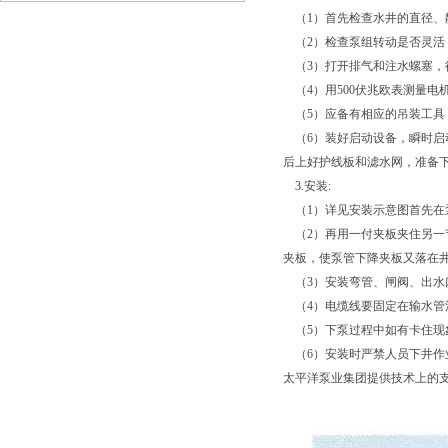
（1）首先检查水井的直径、
占据主要靠产品性能的提升
（2）检查泵组转动是否灵活
（3）打开排气和注水螺塞，
（4）用500伏兆欧表测量电机
（5）应备有相应的吊装工具
（6）装好启动设备，瞬时启
后上好护线板和滤水网，准备
3.安装:
（1）详见安装示意图首先在
（2）再用一付夹板夹住另一
夹板，使泵管下降夹板又落在
（3）安装弯管、闸阀、出水
（4）电缆线要固定在输水管
（5）下泵过程中如有卡住现
（6）安装时严禁人员下井作
太平洋泵业集团提供技术上的支