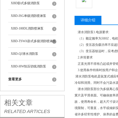
XBD卧式多级消防泵
XBD-ISG单级消防喷淋泵
详细介绍
XBD-100DL消防喷淋泵
潜水消防泵1.电源要求:
（1）额定频率为50HZ，电机端
XBD-TSWA卧式多级消防喷淋泵
（2）变压器负载功率不应超过
（3）变压器较远时，应考虑
XBD-QJ潜水消防泵
2.井筒要求
正直光滑不得有凸起或井管错
XBD-HW恒压切线消防泵
3.使用条件特殊时按用户和
潜水消防泵电机是鼠笼式感应
查看更多
冷却和润滑。同时不会污染水
潜水消防泵部分为多级离心泵
冀片及平滑表面。可确保效率
相关文章
故，使用寿命长，超大尺寸设
境限制，可垂直，水平或倾斜安
RELATED ARTICLES
省许多经常性维护、保养的金