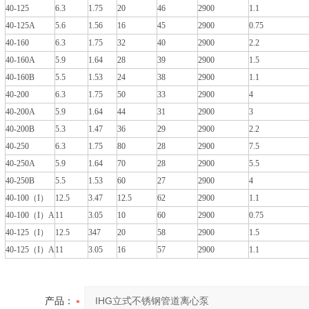
40-125
6.3
1.75
20
46
2900
1.1
40-125A
5.6
1.56
16
45
2900
0.75
40-160
6.3
1.75
32
40
2900
2.2
40-160A
5.9
1.64
28
39
2900
1.5
40-160B
5.5
1.53
24
38
2900
1.1
40-200
6.3
1.75
50
33
2900
4
40-200A
5.9
1.64
44
31
2900
3
40-200B
5.3
1.47
36
29
2900
2.2
40-250
6.3
1.75
80
28
2900
7.5
40-250A
5.9
1.64
70
28
2900
5.5
40-250B
5.5
1.53
60
27
2900
4
40-100（I）
12.5
3.47
12.5
62
2900
1.1
40-100（I）A
11
3.05
10
60
2900
0.75
40-125（I）
12.5
347
20
58
2900
1.5
40-125（I）A
11
3.05
16
57
2900
1.1
产品：