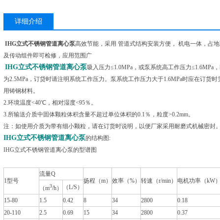
详细介绍
IHG立式不锈钢管道离心泵
高效节能，采用 管道式结构安装方便， 机电一体，占
及传动组件即可检修，应用范围广
IHG立式不锈钢管道离心泵
吸入压力≤1.0MPa，或泵系统高工作压力≤1.6MP
为2.5MPa，订贷时请注明系统工作压力。泵系统工作压力大于1.6MPa时应在订
用铸钢材料。
2.环境温度<40℃，相对湿度<95％。
3.所输送介质中固体颗粒体积含量不超过单位体积的0.1％，粒度>0.2mm。
注：如使用介质为带有细小颗粒，请在订货时说明，以便厂家采用耐磨式机械密封
IHG立式不锈钢管道离心泵
的结构图:
IHG立式不锈钢管道离心泵的型谱图
流量Q
1型号
扬程（m）
效率（%）
转速（r/min）
电机功率（kW
3
（L/S）
（m
/h）
15-80
1.5
0.42
8
34
2800
0.18
20-110
2.5
0.69
15
34
2800
0.37