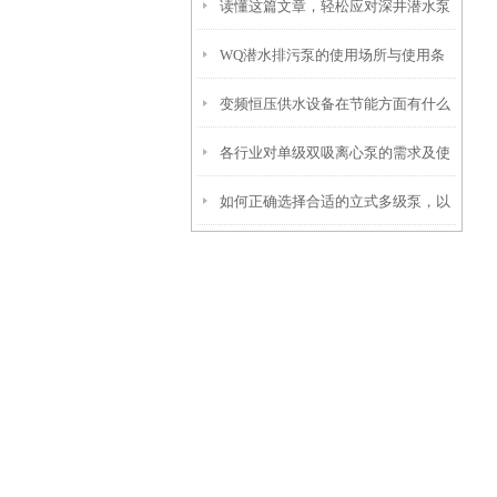
读懂这篇文章，轻松应对深井潜水泵
WQ潜水排污泵的使用场所与使用条
常见故障！
变频恒压供水设备在节能方面有什么
件
各行业对单级双吸离心泵的需求及使
贡献？
如何正确选择合适的立式多级泵，以
用情况了解
满足不同场所和需求的水压要求？