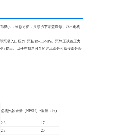
地面积小 ，维修方便，只须拆下泵盖螺母，取出电机
a，即泵吸入口压力+泵扬程=1.6MPa、泵静压试验压力
货时另行提出。以便在制造时泵的过流部分和联接部分采
。
）
必需汽蚀余量（NPSH）r
重量（kg）
2.3
17
2.3
25