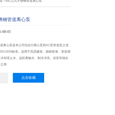
心泵
>IHG立式不锈钢管道离心泵
不锈钢管道离心泵
08-05
管道离心泵是本公司结合IS离心泵和SG型管道泵之优
ISO2858标准。适用于高层建筑、园林喷灌、管道增
、冷却塔止水、远距离输水、制冷冲洗、浴室等场合
环之用
点击收藏