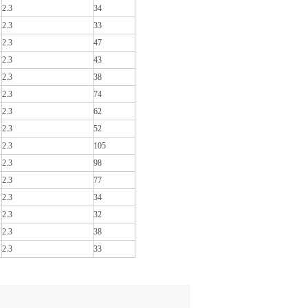
2.3
34
2.3
33
2.3
47
2.3
43
2.3
38
2.3
74
2.3
62
2.3
52
2.3
105
2.3
98
2.3
77
2.3
34
2.3
32
2.3
38
2.3
33