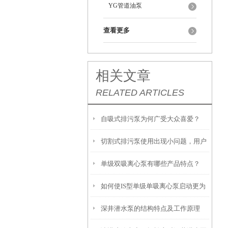
YG管道油泵
查看更多
相关文章
RELATED ARTICLES
自吸式排污泵为何广受大众喜爱？
切割式排污泵使用出现小问题，用户
单级双吸离心泵有哪些产品特点？
自己如何维修?
如何使IS型单级单吸离心泵启动更为
深井潜水泵的结构特点及工作原理
安全可靠?