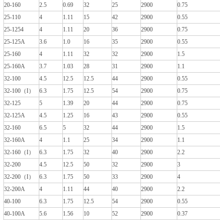
20-160
2.5
0.69
32
25
2900
0.75
25-110
4
1.11
15
42
2900
0.55
25-1254
4
1.11
20
36
2900
0.75
25-125A
3.6
1.0
16
35
2900
0.55
25-160
4
1.11
32
32
2900
1.5
25-160A
3.7
1.03
28
31
2900
1.1
32-100
4.5
12.5
12.5
44
2900
0.55
32-100（I）
6.3
1.75
12.5
54
2900
0.75
32-125
5
1.39
20
44
2900
0.75
32-125A
4.5
1.25
16
43
2900
0.55
32-160
6.5
5
32
44
2900
1.5
32-160A
4
1.1
25
34
2900
1.1
32-160（I）
6.3
1.75
32
40
2900
2.2
32-200
4.5
12.5
50
32
2900
3
32-200（I）
6.3
1.75
50
33
2900
4
32-200A
4
1.11
44
40
2900
2.2
40-100
6.3
1.75
12.5
54
2900
0.55
40-100A
5.6
1.56
10
52
2900
0.37