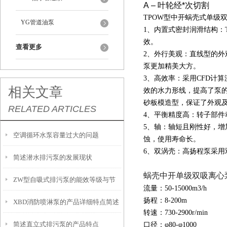
A – 叶轮经*次切割
TPOW型中开蜗壳式单级
YG管道油泵
1、内置式密封润滑结构：
效。
查看更多
2、外行美观：直线型的
泵更加精美大方。
3、高效率：采用
CFD
计算
相关文章
效的水力形线，提高了泵
砂板模造型，保证了外观
RELATED ARTICLES
4、平衡精度高：转子部件
5、轴：轴短且刚性好，
空调循环水泵容量过大的问题
蚀，使用寿命长。
6、双涡壳：高扬程泵采用
简述潜水排污泵的发展现状
蜗壳中开单级双吸离心
ZW型自吸式排污泵的能效等级与节
流量：50-15000m3/h
扬程：8-200m
XBD消防喷淋泵的产品详细特点简述
能运行策略
转速：730-2900r/min
简述直立式排污泵的产品特点
口径：φ80-φ1000