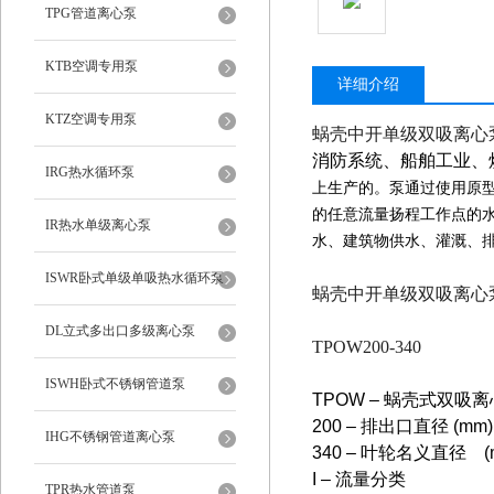
TPG管道离心泵
KTB空调专用泵
详细介绍
KTZ空调专用泵
蜗壳中开单级双吸离心
消防系统、船舶工业、
IRG热水循环泵
上生产的。泵通过使用原
的任意流量扬程工作点的
IR热水单级离心泵
水、建筑物供水、灌溉、
ISWR卧式单级单吸热水循环泵
蜗壳中开单级双吸离心
DL立式多出口多级离心泵
TPOW200-340
ISWH卧式不锈钢管道泵
TPOW – 蜗壳式双吸
200
– 排出口直径 (mm)
IHG不锈钢管道离心泵
340
– 叶轮名义直径 (
I – 流量分类
TPR热水管道泵