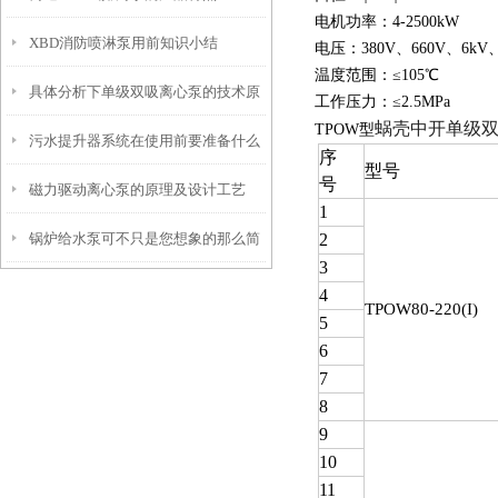
电机功率：4-2500kW
XBD消防喷淋泵用前知识小结
电压：380V、660V、6kV、
温度范围：≤105℃
具体分析下单级双吸离心泵的技术原
工作压力：≤2.5MPa
蜗壳中开单级
TPOW型
污水提升器系统在使用前要准备什么
理
序
型号
号
磁力驱动离心泵的原理及设计工艺
你知道吗？
1
锅炉给水泵可不只是您想象的那么简
2
3
单
4
TPOW
80-220(I)
5
6
7
8
9
10
11