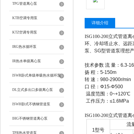
TPG管道离心泵
KTB空调专用泵
详细介绍
KTZ空调专用泵
ISG100-200立式管道
环、冷却塔止水、远距
IRG热水循环泵
泵、SG型管道泵理想
IR热水单级离心泵
技术参数 流 量：6.3-16
扬 程：5-150m
ISWR卧式单级单吸热水循环泵
转 速：980-2900r/min
口 径：Φ15-Φ500
DL立式多出口多级离心泵
温度范围：0~+120℃
工作压力：≤1.6MPa
ISWH卧式不锈钢管道泵
ISG100-200立式管道
IHG不锈钢管道离心泵
流
1型号
TPR热水管道泵