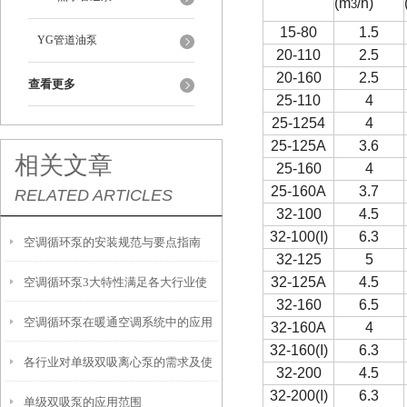
(m
/h)
3
15-80
1.5
YG管道油泵
20-110
2.5
20-160
2.5
查看更多
25-110
4
25-1254
4
25-125A
3.6
相关文章
25-160
4
25-160A
3.7
RELATED ARTICLES
32-100
4.5
32-100(I)
6.3
空调循环泵的安装规范与要点指南
32-125
5
32-125A
4.5
空调循环泵3大特性满足各大行业使
32-160
6.5
空调循环泵在暖通空调系统中的应用
用要求
32-160A
4
32-160(I)
6.3
各行业对单级双吸离心泵的需求及使
与挑战
32-200
4.5
32-200(I)
6.3
单级双吸泵的应用范围
用情况了解