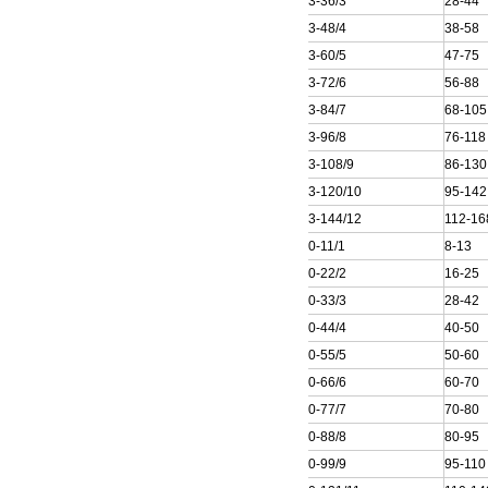
200QJ63-36/3
28-44
200QJ63-48/4
38-58
200QJ63-60/5
47-75
200QJ63-72/6
56-88
200QJ63-84/7
68-105
200QJ63-96/8
76-118
200QJ63-108/9
86-130
200QJ63-120/10
95-142
200QJ63-144/12
112-16
200QJ80-11/1
8-13
200QJ80-22/2
16-25
200QJ80-33/3
28-42
200QJ80-44/4
40-50
200QJ80-55/5
50-60
200QJ80-66/6
60-70
200QJ80-77/7
70-80
200QJ80-88/8
80-95
200QJ80-99/9
95-110