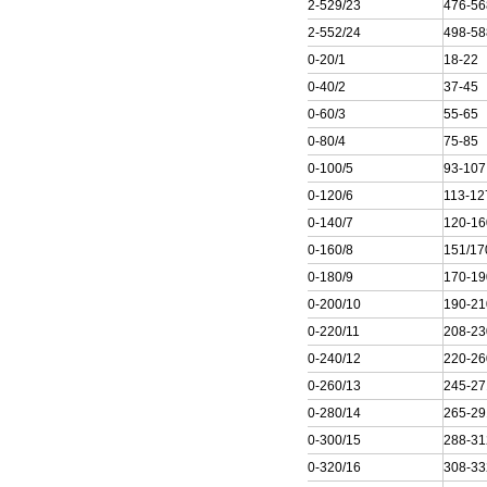
250QJ32-529/23
476-56
250QJ32-552/24
498-58
250QJ50-20/1
18-22
250QJ50-40/2
37-45
250QJ50-60/3
55-65
250QJ50-80/4
75-85
250QJ50-100/5
93-107
250QJ50-120/6
113-12
250QJ50-140/7
120-16
250QJ50-160/8
151/17
250QJ50-180/9
170-19
250QJ50-200/10
190-21
250QJ50-220/11
208-23
250QJ50-240/12
220-26
250QJ50-260/13
245-27
250QJ50-280/14
265-29
250QJ50-300/15
288-31
250QJ50-320/16
308-33