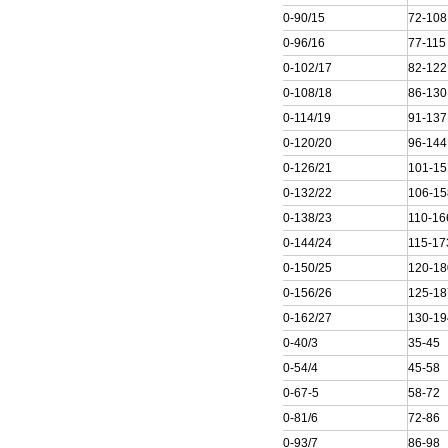
150QJ20-90/15
72-108
150QJ20-96/16
77-115
150QJ20-102/17
82-122
150QJ20-108/18
86-130
150QJ20-114/19
91-137
150QJ20-120/20
96-144
150QJ20-126/21
101-15
150QJ20-132/22
106-15
150QJ20-138/23
110-16
150QJ20-144/24
115-17
150QJ20-150/25
120-18
150QJ20-156/26
125-18
150QJ20-162/27
130-19
200QJ20-40/3
35-45
200QJ20-54/4
45-58
200QJ20-67-5
58-72
200QJ20-81/6
72-86
200QJ20-93/7
86-98