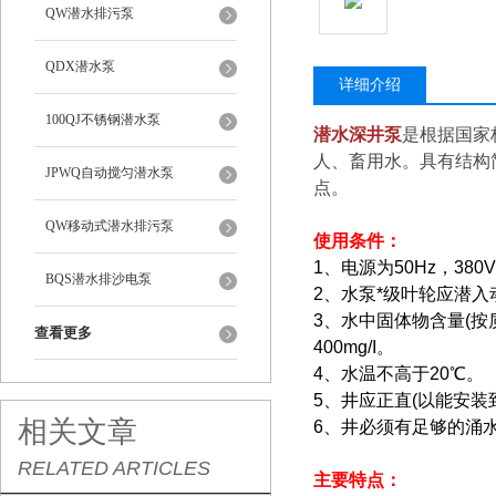
QW潜水排污泵
QDX潜水泵
详细介绍
100QJ不锈钢潜水泵
潜水
深井泵
是根据国家
人、畜用水。具有结构
JPWQ自动搅匀潜水泵
点。
QW移动式潜水排污泵
使用条件：
1、电源为50Hz，38
BQS潜水排沙电泵
2、水泵*级叶轮应潜
3、水中固体物含量(按质
查看更多
400mg/I。
4、水温不高于20℃。
5、井应正直(以能安
相关文章
6、井必须有足够的涌水
RELATED ARTICLES
主要特点：