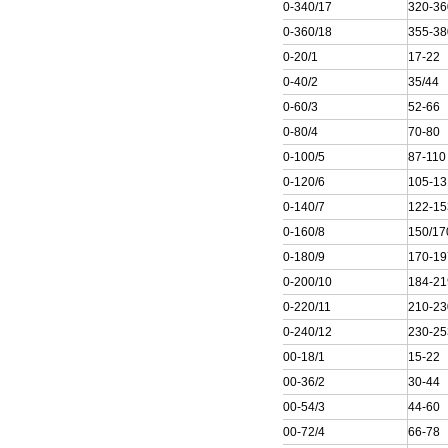
250QJ50-340/17
320-36
250QJ50-360/18
355-38
250QJ80-20/1
17-22
250QJ80-40/2
35/44
250QJ80-60/3
52-66
250QJ80-80/4
70-80
250QJ80-100/5
87-110
250QJ80-120/6
105-13
250QJ80-140/7
122-15
250QJ80-160/8
150/17
250QJ80-180/9
170-19
250QJ80-200/10
184-21
250QJ80-220/11
210-23
250QJ80-240/12
230-25
250QJ100-18/1
15-22
250QJ100-36/2
30-44
250QJ100-54/3
44-60
250QJ100-72/4
66-78