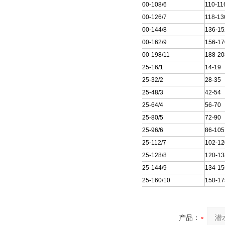
250QJ100-108/6
110-11
250QJ100-126/7
118-13
250QJ100-144/8
136-15
250QJ100-162/9
156-17
250QJ100-198/11
188-20
250QJ125-16/1
14-19
250QJ125-32/2
28-35
250QJ125-48/3
42-54
250QJ125-64/4
56-70
250QJ125-80/5
72-90
250QJ125-96/6
86-105
250QJ125-112/7
102-12
250QJ125-128/8
120-13
250QJ125-144/9
134-15
250QJ125-160/10
150-17
产品：