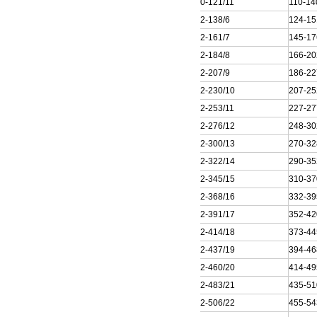
200QJ80-121/11
110-14
250QJ32-138/6
124-15
250QJ32-161/7
145-17
250QJ32-184/8
166-20
250QJ32-207/9
186-22
250QJ32-230/10
207-25
250QJ32-253/11
227-27
250QJ32-276/12
248-30
250QJ32-300/13
270-32
250QJ32-322/14
290-35
250QJ32-345/15
310-37
250QJ32-368/16
332-39
250QJ32-391/17
352-42
250QJ32-414/18
373-44
250QJ32-437/19
394-46
250QJ32-460/20
414-49
250QJ32-483/21
435-51
250QJ32-506/22
455-54