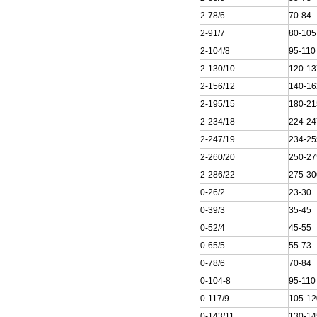
200QJ32-78/6
70-84
200QJ32-91/7
80-105
200QJ32-104/8
95-110
200QJ32-130/10
120-13
200QJ32-156/12
140-16
200QJ32-195/15
180-21
200QJ32-234/18
224-24
200QJ32-247/19
234-25
200QJ32-260/20
250-27
200QJ32-286/22
275-30
200QJ40-26/2
23-30
200QJ40-39/3
35-45
200QJ40-52/4
45-55
200QJ40-65/5
55-73
200QJ40-78/6
70-84
200QJ40-104-8
95-110
200QJ40-117/9
105-12
200QJ40-143/11
130-14