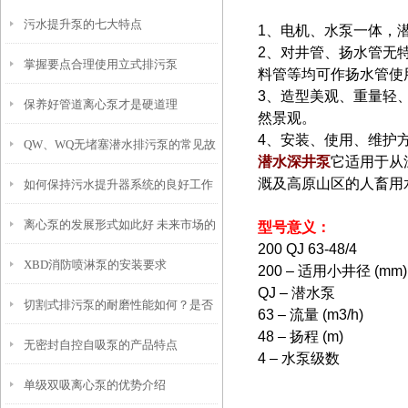
污水提升泵的七大特点
1、电机、水泵一体，
2、对井管、扬水管无
掌握要点合理使用立式排污泵
料管等均可作扬水管使
3、造型美观、重量轻
保养好管道离心泵才是硬道理
然景观。
4、安装、使用、维护
QW、WQ无堵塞潜水排污泵的常见故
潜水深井泵
它适用于从
溉及高原山区的人畜用
如何保持污水提升器系统的良好工作
障分析及其排除方法
离心泵的发展形式如此好 未来市场的
状态？
型号
意义：
200 QJ 63-48/4
XBD消防喷淋泵的安装要求
占据主要靠产品性能的提升
200 – 适用小井径 (mm)
QJ – 潜水泵
切割式排污泵的耐磨性能如何？是否
63 – 流量 (m3/h)
48 – 扬程 (m)
无密封自控自吸泵的产品特点
需要定期更换切割刀片？
4 – 水泵级数
单级双吸离心泵的优势介绍