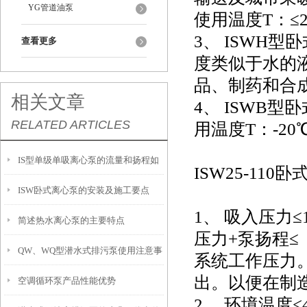
YG管道油泵
使用温度T：≤2
3、 ISWH型卧
查看更多
度类似于水的
品、制药和合成
相关文章
4、 ISWB
RELATED ARTICLES
用温度T：-20
IS型单级单吸离心泵的流量和扬程如
ISW
25-110
卧
ISW卧式离心泵的安装及施工要点
何调节？
1、 吸入压力≤
简述热水离心泵的主要特点
压力+泵扬程≤ 
QW、WQ型潜水式排污泵使用注意事
系统工作压力。
出。以便在制
空调循环泵产品性能优势
项
2、 环境温度<