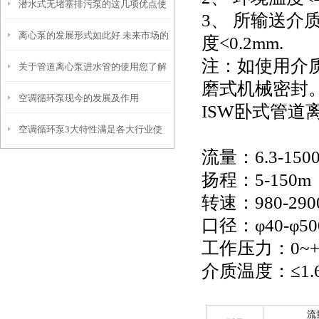
潜水式无堵塞排污泵的这几项优点使
3、 所输送介
离心泵的发展形式如此好 未来市场的
其被广泛应用
度<0.2mm.
注：如使用介
关于管道离心泵进水管的使用您了解
占据主要靠产品性能的提升
磨式机械密封
空调循环泵现今的发展及作用
多少？
ISW卧式管道
空调循环泵3大特性满足各大行业使
流量：6.3-150
用要求
扬程：5-
转速：980-2900
口径：φ40-φ50
工作压力：0~+
介质温度：≤1.6
流