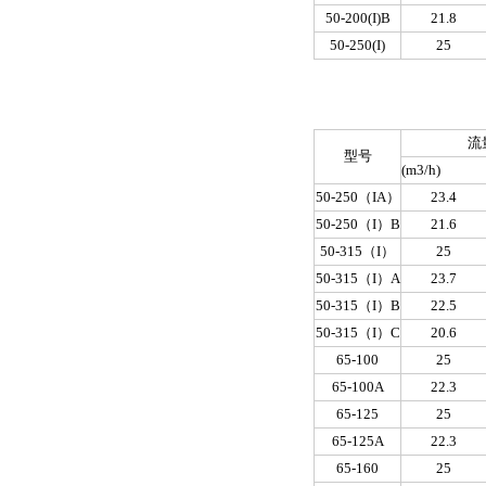
50-200(I)B
21.8
50-250(I)
25
流
型号
(m
3
/h)
50-250（IA）
23.4
50-250（I）B
21.6
50-315（I）
25
50-315（I）A
23.7
50-315（I）B
22.5
50-315（I）C
20.6
65-100
25
65-100A
22.3
65-125
25
65-125A
22.3
65-160
25