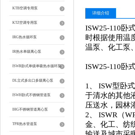
KTB空调专用泵
详细介绍
KTZ空调专用泵
ISW
25-110
卧
时根据使用温
IRG热水循环泵
温泵、化工泵
IR热水单级离心泵
ISW
25-110
卧
ISWR卧式单级单吸热水循环泵
DL立式多出口多级离心泵
1、 ISW型卧
于清水的其他
ISWH卧式不锈钢管道泵
压送水，园林灌
IHG不锈钢管道离心泵
2、 ISWR（
金、化工、纺
TPR热水管道泵
输送及城市采暖