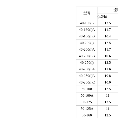
流
型号
(m
3
/h)
40-160(I)
12.5
40-160(I)A
11.7
40-160(I)B
10.4
40-200(I)
12.5
40-200(I)A
11.7
40-200(I)B
10.6
40-250(I)
12.5
40-250(I)A
11.6
40-250(I)B
10.8
40-250(I)C
10.0
50-100
12.5
50-100A
11
50-125
12.5
50-125A
11
50-160
12.5