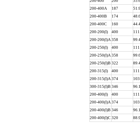
200-400
200
55.
200-400A
187
51.
200-400B
174
48.
200-400C
160
44.
200-200(I)
400
111
200-200(I)A
358
99.
200-250(I)
400
111
200-250(I)A
358
99.
200-250(I)B
322
89.
200-315(I)
400
111
200-315(I)A
374
103
300-315(I)B
346
96.
200-400(I)
400
111
200-400(I)A
374
103
200-400(I)B
346
96.
200-400(I)C
320
88.