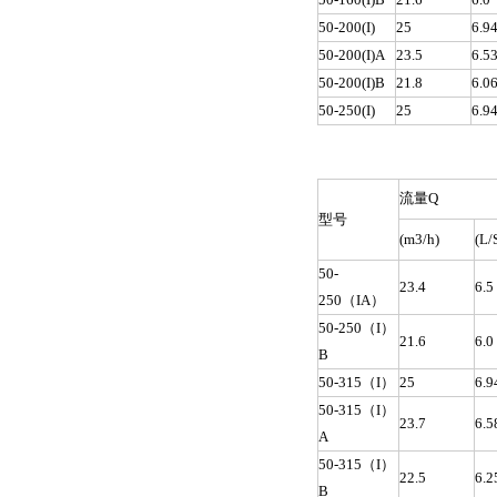
50-200(I)
25
6.9
50-200(I)A
23.5
6.5
50-200(I)B
21.8
6.0
50-250(I)
25
6.9
流量Q
型号
(m3/h)
(L/
50-
23.4
6.5
250（IA）
50-250（I）
21.6
6.0
B
50-315（I）
25
6.9
50-315（I）
23.7
6.5
A
50-315（I）
22.5
6.2
B