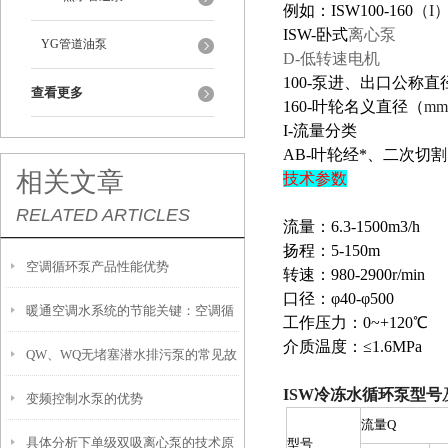
例如：ISW100-160
（
I
ISW-
卧式
离心泵
YG管道油泵
D-低转速电机
100-
泵进、出口公称直
查看更多
160-
叶轮名义直径（
mm
I-
流量分类
AB-
叶轮经*、二次切割
相关文章
技术参数
RELATED ARTICLES
流量：6.3-1500m3/h
扬程：5-150
空调循环泵产品性能优势
转速：980-2900r/min
口径：φ40-φ500
暖通空调水系统的节能关键：空调循
工作压力：0~+120℃
介质温度：≤1.6MPa
QW、WQ无堵塞潜水排污泵的常见故
环泵的原理解析与故障排除
ISW冷冻水循环泵型号
变频控制水泵的优势
障分析及其排除方法
流量Q
具体分析下单级双吸离心泵的技术原
型号