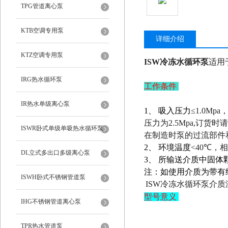
TPG管道离心泵
KTB空调专用泵
详细介绍
KTZ空调专用泵
ISW冷冻水循环泵
适用
IRG热水循环泵
工作条件
IR热水单级离心泵
1
、 吸入压力
≤1.0Mpa
压力为
2.5Mpa,
订货时
ISWR卧式单级单吸热水循环泵
在制造时泵的过流部件
2
、 环境温度
<40℃
，相
DL立式多出口多级离心泵
3
、 所输送介质中固体
注：如使用介质为带有
ISWH卧式不锈钢管道泵
ISW冷冻水循环泵介质温
型号意义
IHG不锈钢管道离心泵
TPR热水管道泵