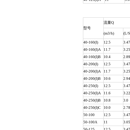
流量Q
型号
(m3/h)
(L/S
40-160(I)
12.5
3.4
40-160(I)A
11.7
3.2
40-160(I)B
10.4
2.8
40-200(I)
12.5
3.4
40-200(I)A
11.7
3.2
40-200(I)B
10.6
2.9
40-250(I)
12.5
3.4
40-250(I)A
11.6
3.2
40-250(I)B
10.8
3.0
40-250(I)C
10.0
2.7
50-100
12.5
3.4
50-100A
11
3.0
50-125
12.5
3.4