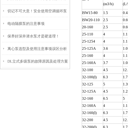
(m3/h)
(L/
切记不可大意！安全使用空调循环泵
理
ISW15-80
1.5
0.
ISW20-110
2.5
0.
电动隔膜泵的注意事项
20-160
2.5
0.
25-110
4
1.
保养好深井潜水泵才是硬道理！
25-1254
4
1.
25-125A
3.6
1.0
离心泵选型及使用注意事项误区分析
25-160
4
1.
DL立式多级泵的故障原因及处理方案
25-160A
3.7
1.
32-100
4.5
12
32-100(I)
6.3
1.
32-125
5
1.
32-125A
4.5
1.
32-160
6.5
5
32-160A
4
1.1
32-160(I)
6.3
1.
32-200
4.5
12
32-200(I)
6.3
1.