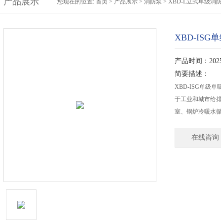
产品展示
您现在的位置:
首页
>
产品展示
>
消防泵
>
XBD-L立式单级消
XBD-IS
产品时间：2025-
简要描述：
XBD-ISG单
于工业和城市给
室、锅炉冷暖水
在线咨询