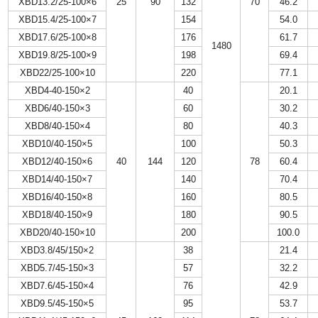
XBD13.2/25-100×6
25
90
132
70
46.2
XBD15.4/25-100×7
154
54.0
XBD17.6/25-100×8
176
61.7
1480
XBD19.8/25-100×9
198
69.4
XBD22/25-100×10
220
77.1
XBD4-40-150×2
40
20.1
XBD6/40-150×3
60
30.2
XBD8/40-150×4
80
40.3
XBD10/40-150×5
100
50.3
XBD12/40-150×6
40
144
120
78
60.4
XBD14/40-150×7
140
70.4
XBD16/40-150×8
160
80.5
XBD18/40-150×9
180
90.5
XBD20/40-150×10
200
100.0
XBD3.8/45/150×2
38
21.4
XBD5.7/45-150×3
57
32.2
XBD7.6/45-150×4
76
42.9
XBD9.5/45-150×5
95
53.7