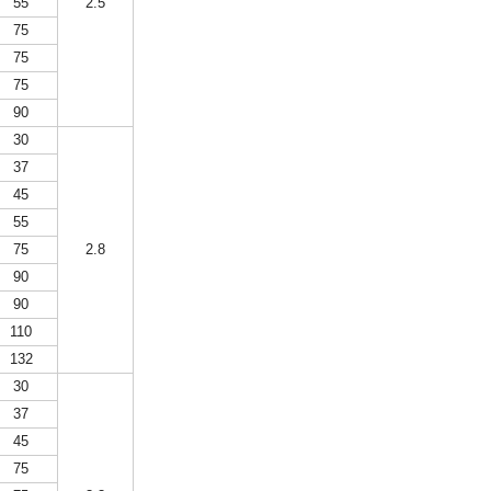
55
2.5
75
75
75
90
30
37
45
55
75
2.8
90
90
110
132
30
37
45
75