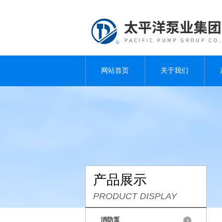
网站首页
关于我们
产品展示
PRODUCT DISPLAY
消防泵