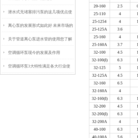
20-160
2.5
潜水式无堵塞排污泵的这几项优点使
25-110
4
25-1254
4
离心泵的发展形式如此好 未来市场的
其被广泛应用
25-125A
3.6
25-160
4
关于管道离心泵进水管的使用您了解
占据主要靠产品性能的提升
25-160A
3.7
32-100
4.5
空调循环泵现今的发展及作用
多少？
32-100(I)
6.3
空调循环泵3大特性满足各大行业使
32-125
5
32-125A
4.5
用要求
32-160
6.5
32-160A
4
32-160(I)
6.3
32-200
4.5
32-200(I)
6.3
32-200A
4
40-100
6.3
40-100A
5.6