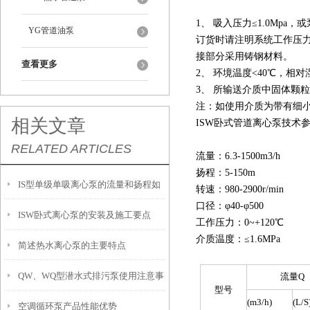
1、 吸入压力≤1.0Mpa，
YG管道油泵
订货时请注明系统工作压力
接部分采用铸钢材料。
查看更多
2、 环境温度<40℃，相对
3、 所输送介质中固体颗粒体
注：如使用介质为带有细
相关文章
ISW卧式管道离心泵
技术
RELATED ARTICLES
流量：6.3-1500m
3
/h
扬程：5-150m
IS型单级单吸离心泵的流量和扬程如
转速：980-2900r/min
口径：φ40-φ500
ISW卧式离心泵的安装及施工要点
何调节？
工作压力：0~+120℃
介质温度：≤1.6MPa
简述热水离心泵的主要特点
QW、WQ型潜水式排污泵使用注意事
流量Q
型号
(m
3
/h)
(L/S
空调循环泵产品性能优势
项