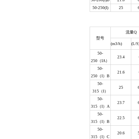
50-250(I)
25
流量Q
型号
(m
3
/h)
(L/S
50-
23.4
250（IA）
50-
21.6
250（I）B
50-
25
315（I）
50-
23.7
315（I）A
50-
22.5
315（I）B
50-
20.6
315（I）C