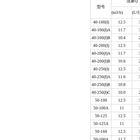
流量Q
型号
(m
3
/h)
(L/S
40-160(I)
12.5
40-160(I)A
11.7
40-160(I)B
10.4
40-200(I)
12.5
40-200(I)A
11.7
40-200(I)B
10.6
40-250(I)
12.5
40-250(I)A
11.6
40-250(I)B
10.8
40-250(I)C
10.0
50-100
12.5
50-100A
11
50-125
12.5
50-125A
11
50-160
12.5
50-160A
11.7