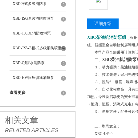
XBD卧式多级消防泵
XBD-ISG单级消防喷淋泵
详细介绍
XBD-100DL消防喷淋泵
XBC柴油机消防泵组
可根据
组、智能型全自动控制屏等组
XBD-TSWA卧式多级消防喷淋泵
本司产品全部采用计算机设计
XBC柴油机消防
二、
XBD-QJ潜水消防泵
１、动力强劲：柴油机组整
２、技术先进：采用先进技术
XBD-HW恒压切线消防泵
３、性能*：烟度，噪声指标达
４、自动化程度高：具有自动
查看更多
加热，令设备启动更为安全可
（恒流、恒压、涓流式充电）
５、使用方便：配备可远传仪
相关文章
三、型号意义：
RELATED ARTICLES
XBC 4.4/40